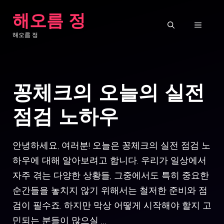
컨
해오름 정
텐
메
해오름 정
츠
로
뉴
건
꽁체크의 오늘의 실전
너
뛰
점검 노하우
기
안녕하세요, 여러분! 오늘은 꽁체크의 실전 점검 노
하우에 대해 알아보려고 합니다. 우리가 일상에서
자주 겪는 다양한 상황들, 그중에서도 특히 중요한
순간들을 놓치지 않기 위해서는 철저한 준비와 점
검이 필수죠. 하지만 막상 어떻게 시작해야 할지 고
민되는 분들이 많으실 …