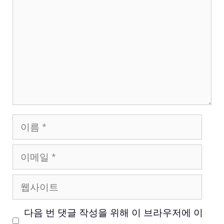
글
이
름
이
메
웹
일
사
다음 번 댓글 작성을 위해 이 브라우저에 이
이