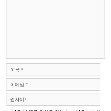
댓
글
이
름
이
메
웹
일
사