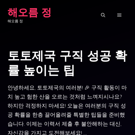
컨
해오름 정
텐
메
해오름 정
츠
로
뉴
건
토토제국 구직 성공 확
너
뛰
률 높이는 팁
기
안녕하세요, 토토제국의 여러분! 🎉 구직 활동이 마
치 높고 험한 산을 오르는 것처럼 느껴지시나요?
하지만 걱정하지 마세요! 오늘은 여러분의 구직 성
공 확률을 한층 끌어올려줄 특별한 팁들을 준비했
습니다. 이제는 이력서 제출 후 불안해하는 대신,
자신감을 가지고 도전해보세요! …