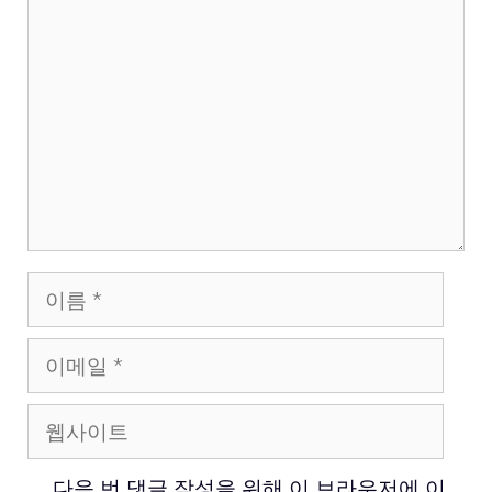
글
이
름
이
메
웹
일
사
다음 번 댓글 작성을 위해 이 브라우저에 이
이